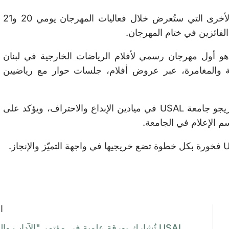
وسيُنافس الفيلم إلى جانب مجموعة من الأعمال الأخرى التي ستُعرض خلال فعاليات المهرجان يومي 20 و21
كر أن مهرجان LOFF، الذي انطلق عام 2020، هو أول مهرجان رسمي لأفلام الرياضات الخارجية في لبنان
اضة والمغامرة، عبر عروض أفلام، جلسات حوار مع رياضيين
ويأتي هذا الترشيح كدليل على التميّز الذي يحققه خريجو جامعة USAL في ميادين الإبداع والاحتراف، ويؤكد على
م الإعلام في الجامعة.
ا
USAL تُشارك بورقة علمية في مؤتمر "الآداب وال