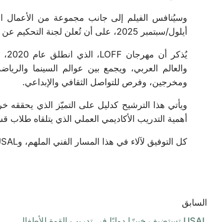
أيلول/سبتمبر 2025، على أن تُعلن لجنة التحكيم عن الفائزين في ختام المهرجان.
يُذ
والعالم العربي، ويجمع بين عوالم السينما والري
ومخرجين، وفرص للتواصل الثقافي والإبداعي.
أهمية التدريب الأكاديمي العملي الذي يتلقاه طلاب قس
كل التوفيق لآلاء في هذا المسار الفني الملهم، وUSAL فخورة بكل خطوة تضع خريجيها في واجهة التميّز والإنجاز.
السابق
USAL تستضيف خبيرًا دوليًا في تدريب القوة للأطفال