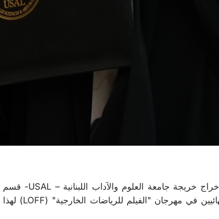
تم اختيار فيلم "Beyond the Edge"، من إنتاج وإخراج خريجة جامعة العلوم والآداب اللبنانية – USAL- قسم
الإعلام ، آلاء أبو طعام، رسميًا ضمن المرشحين النهائيين في مهرجان "الفيلم للرياضات الخارجية" (LOFF) لهذا