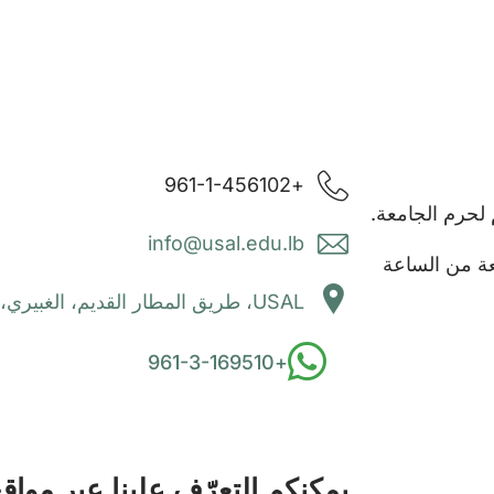
+961-1-456102
 لحرم الجامعة.
info@usal.edu.lb
معة من الساعة
USAL، طريق المطار القديم، الغبيري، لبنان
+961-3-169510
يمكنكم التعرّف علينا عبر مواق