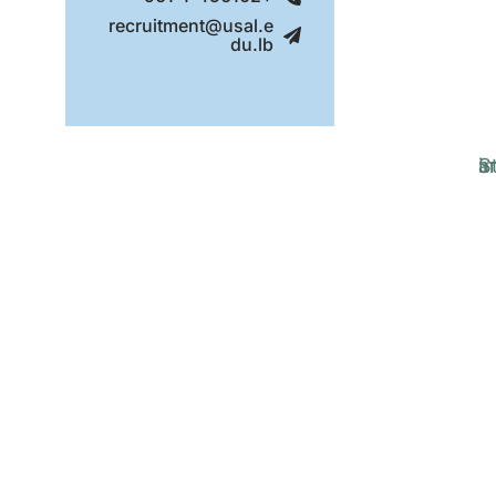
recruitment@usal.e
du.lb