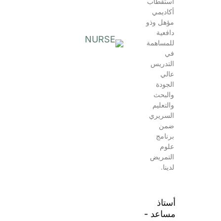
استقطاب
أكاديمي
مؤهل وذو
دافعية
للمساهمة
في
التدريس
عالي
الجودة
والبحث
والتعليم
السريري
ضمن
برنامج
علوم
التمريض
لدينا.
أستاذ
مساعد -