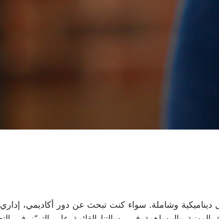
عمل ديناميكية وشاملة. سواء كنت تبحث عن دور أكاديمي، إداري،
مهنية والمساهمة في رسالتنا القائمة على التميّز في التع