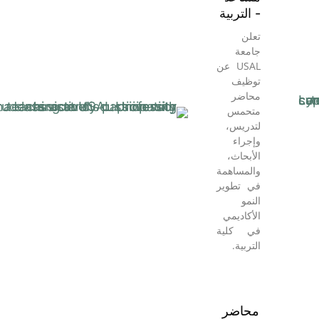
- التربية
تعلن
جامعة
USAL عن
توظيف
محاضر
متحمس
لتدريس،
وإجراء
الأبحاث،
والمساهمة
في تطوير
النمو
الأكاديمي
في كلية
التربية.
محاضر