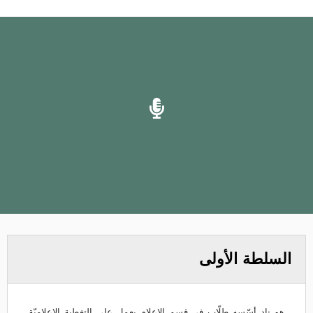
السلطة الأولى
هو نادٍ أسّسه طلّاب في قسم الإعلام يعمل على التغطية الإعلاميّة