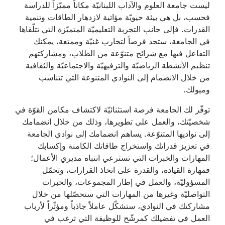
ليست جامعة العلوم والآداب اللبنانيّة مكاناً مميّزاً للدراسة
فحسب، بل هي بيئة حيويّة مؤاتية لازدهار الطاقات وتنمية
القدرات. فإلى جانب التجربة التعليميّة المتميّزة التي تتلّقاها
في الجامعة، ستجد فرصاً لتجارب غنيّة وممتعة، يمكنك
التفاعل فيها مع شرائح متنوّعة من الطلاب، ومشاركتهم
تنظيم الأنشطة الرياضيّة والترفيهيّة والاجتماعيّة والثقافية
من خلال الانضمام إلى النوادي المتنوعة التي تتناسب
وميولك.
توفّر لك الجامعة فرصة استثنائيّة لاكتشاف مكامن القوّة في
شخصيّتك، والعمل على تطويرها، وذلك من خلال انضمامك
إلى نواديها المتنوّعة. يساهم انضمامك إلى نوادي الجامعة
في تعزيز قدراتك واستخراج طاقاتك الكامنة وإكسابك
المهارات والخبرات التي تسترعي انتباه مديري الأعمال؛
فمهارة القيادة، والقدرة على اتخاذ القرارات، وتحمّل
المسؤوليّة، والعمل في إطار المجموعات، والخبرات
التواصليّة وغيرها من المهارات التي ستحصّلها من خلال
مشاركتك في النوادي، ستشكّل عاملاً جاذباً ومؤثّراً لأرباب
العمل في تفضيلك كمرشّح للوظيفة التي ترغب في