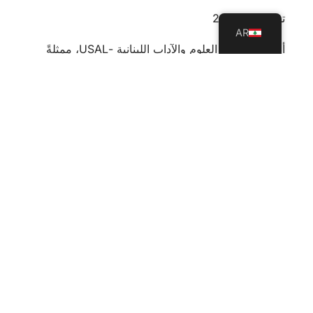
تموز 23, 2026
AR
أطلقت جامعة العلوم والآداب اللبنانية -USAL، ممثلةً
بكلية التربية، بالتعاون مع مؤسسات المبرّات، مشروعًا
تدريبيًا استراتيجيًا