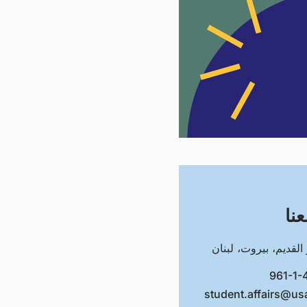
نا
لقديم، بيروت، لبنان
student.affairs@usa