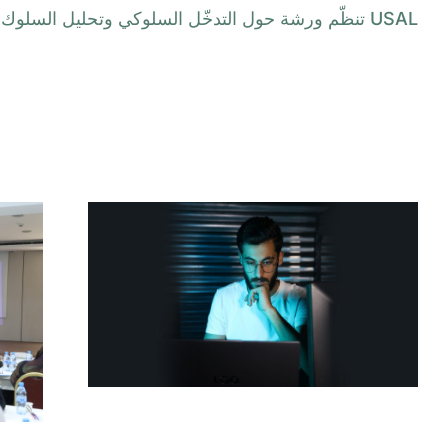
USAL تنظّم ورشة حول التدخّل السلوكي وتحليل السلوك