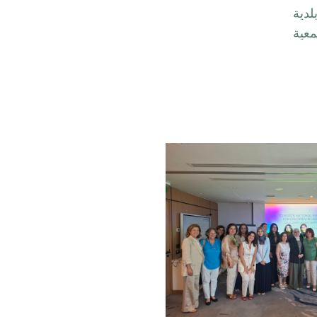
بنانية- USAL يزور بلدية
معية