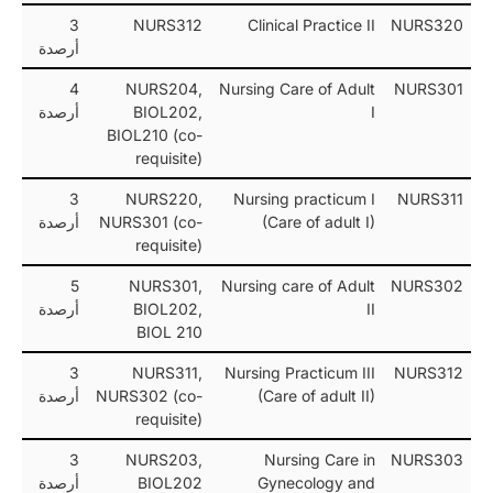
3
NURS312
Clinical Practice II
NURS320
أرصدة
4
NURS204,
Nursing Care of Adult
NURS301
I
BIOL202,
أرصدة
BIOL210 (co-
requisite)
3
NURS220,
Nursing practicum I
NURS311
(Care of adult I)
NURS301 (co-
أرصدة
requisite)
5
NURS301,
Nursing care of Adult
NURS302
II
BIOL202,
أرصدة
BIOL 210
3
NURS311,
Nursing Practicum III
NURS312
(Care of adult II)
NURS302 (co-
أرصدة
requisite)
3
NURS203,
Nursing Care in
NURS303
Gynecology and
BIOL202
أرصدة