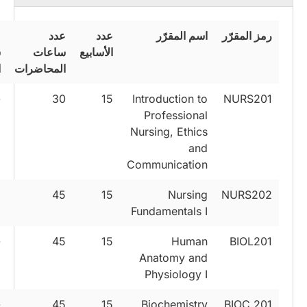
رمز المقرّر
اسم المقرّر
عدد
عدد
ع
الأسابيع
ساعات
س
المحاضرات
ا
-
30
15
Introduction to
NURS201
Professional
Nursing, Ethics
and
Communication
45
15
Nursing
NURS202
Fundamentals I
-
45
15
Human
BIOL201
Anatomy and
Physiology I
-
45
15
Biochemistry
BIOC 201