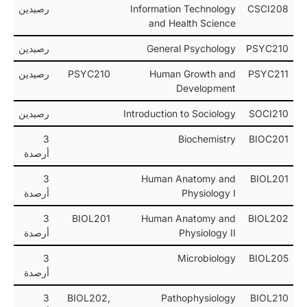
CSCI208
Information Technology
رصيدين
and Health Science
PSYC210
General Psychology
رصيدين
PSYC211
Human Growth and
PSYC210
رصيدين
Development
SOCI210
Introduction to Sociology
رصيدين
3
Biochemistry
BIOC201
أرصدة
3
Human Anatomy and
BIOL201
Physiology I
أرصدة
3
BIOL201
Human Anatomy and
BIOL202
Physiology II
أرصدة
3
Microbiology
BIOL205
أرصدة
3
BIOL202,
Pathophysiology
BIOL210