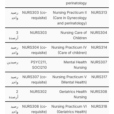
perinatology
NURS313
Nursing Practicum II
NURS303 (co-
رصيد
(Care in Gynecology
requisite)
واحد
and perinatology)
3
NURS303
Nursing Care of
NURS304
Children
أرصدة
NURS314
Nursing Practicum IV
NURS304 (co-
رصيد
(Care of children)
requisite)
واحد
NURS307
Mental Health
PSYC211,
رصيدين
SOCI210
Nursing
NURS317
Nursing Practicum V
NURS307 (co-
رصيد
(Mental Health)
requisite)
واحد
2
NURS302
Geriatrics Health
NURS308
Nursing
أرصدة
NURS318
Nursing Practicum VI
NURS308 (co-
رصيد
(Geriatrics Health)
requisite)
واحد