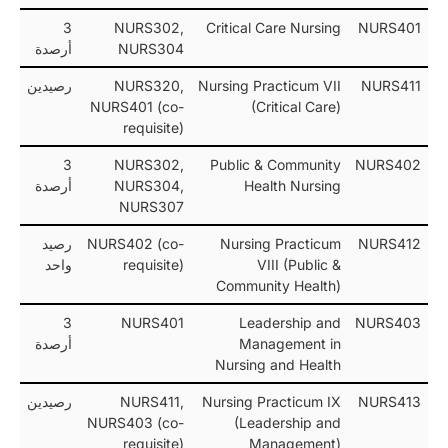
3
NURS302,
Critical Care Nursing
NURS401
NURS304
أرصدة
NURS411
Nursing Practicum VII
NURS320,
رصيدين
NURS401 (co-
(Critical Care)
requisite)
3
NURS302,
Public & Community
NURS402
Health Nursing
NURS304,
أرصدة
NURS307
NURS412
Nursing Practicum
NURS402 (co-
رصيد
VIII (Public &
requisite)
واحد
Community Health)
3
NURS401
Leadership and
NURS403
Management in
أرصدة
Nursing and Health
NURS413
Nursing Practicum IX
NURS411,
رصيدين
NURS403 (co-
(Leadership and
requisite)
Management)