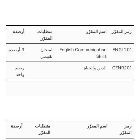
رمز المقرّر
اسم المقرّر
متطلبات
أرصدة
المقرّر
ENGL201
English Communication
امتحان
3 أرصدة
Skills
تقييمي
GENR201
الدين والحياة
رصيد
واحد
رمز
اسم المقرّر
متطلبات
أرصدة
المقرّر
المقرّر