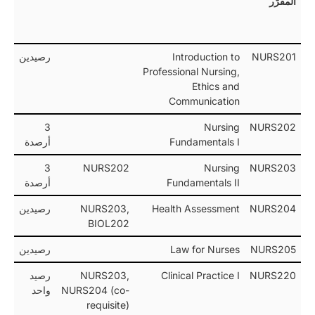
المقرّر
NURS201
Introduction to
رصيدين
Professional Nursing,
Ethics and
Communication
3
Nursing
NURS202
Fundamentals I
أرصدة
3
NURS202
Nursing
NURS203
Fundamentals II
أرصدة
NURS204
Health Assessment
NURS203,
رصيدين
BIOL202
NURS205
Law for Nurses
رصيدين
NURS220
Clinical Practice I
NURS203,
رصيد
NURS204 (co-
واحد
requisite)