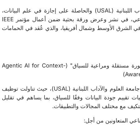
ساهمت فاطمة مبارك، خريجة جامعة العلوم والآداب اللبنانية (USAL) والحاصلة على إجازة في علم البيانات،
والتي تعمل حاليًا مهندسة في مجال الذكاء الاصطناعي، في نشر وعرض ورقة بحثية ضمن أعمال مؤتمر IEEE
تصالات في الشرق الأوسط وشمال أفريقيا، والذي عُقد في الحمامات
"الذكاء الاصطناعي الوكيلي لتقييم جودة البيانات بصورة مستقلة ومراعية للسياق" (Agentic AI for Context-
Aware
وقد قُدمت الورقة البحثية ضمن مختبر الأبحاث في جامعة العلوم والآداب اللبنانية (USAL)، حيث تناولت توظيف
يات تقييم جودة البيانات وفقًا للسياق، بما يساهم في تقليل
لتكيف مع مختلف المجالات والتطبيقات.
اعي المتعاونين من أجل: