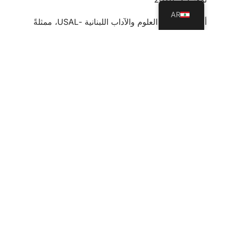
AR
أطلقت جامعة العلوم والآداب اللبنانية -USAL، ممثلةً
بكلية التربية، بالتعاون مع مؤسسات المبرّات، مشروعًا
تدريبيًا استراتيجيًا