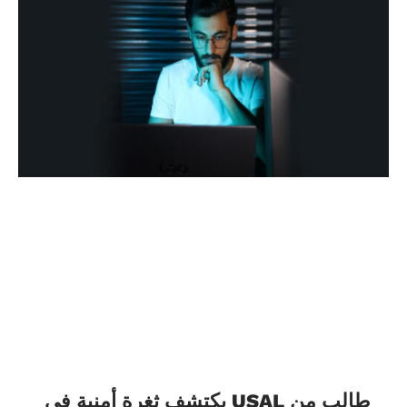
طالب من USAL يكتشف ثغرة أمنية في