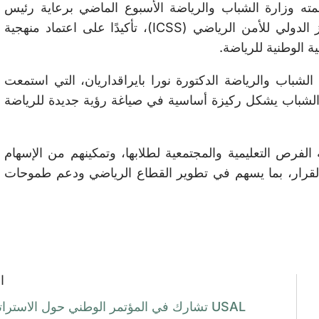
ظمته وزارة الشباب والرياضة الأسبوع الماضي برعاية رئيس
الجمهورية العماد ميشال عون، وبالتعاون مع المركز الدولي للأمن الرياضي (ICSS)، تأكيدًا على اعتماد منهجية
 الوطنية للرياضة.
شباب والرياضة الدكتورة نورا بايراقداريان، التي استمعت
الشباب يشكل ركيزة أساسية في صياغة رؤية جديدة للرياضة
زام الجامعة بإتاحة الفرص التعليمية والمجتمعية لطلابها، وتمكينهم من الإسهام
القرار، بما يسهم في تطوير القطاع الرياضي ودعم طموحات
ا
USAL تشارك في المؤتمر الوطني حول الاسترات