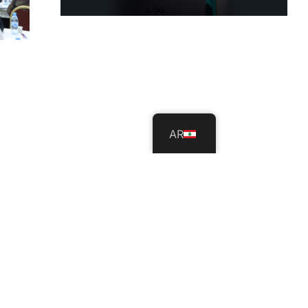
AR
طالب من USAL يكتشف
ثغرة أمنية في أنظمة شركة
Caterpillar العالمية
مؤ
است
تموز 24, 2026
الل
تواصل جامعة العلوم والآداب اللبنانية -