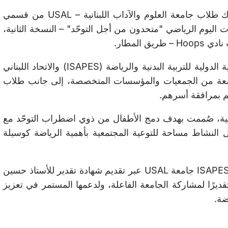
بمناسبة شهر التوعية باضطراب طيف التوحّد ، شارك طلاب جامعة العلوم والآداب اللبنانية – USAL من قسمي
يات اليوم الرياضي "متحدون من أجل التوحّد" – النسخة الثانية،
جاء هذا النشاط بتنظيم مشترك بين الأكاديمية العلمية الدولية للتربية البدنية والرياضة (ISAPES) والاتحاد اللبناني
واسعة من الجمعيات والمؤسسات المتخصصة، إلى جانب طلاب
 بمرافقة أسرهم.
ة، صُممت بهدف دمج الأطفال من ذوي اضطراب التوحّد مع
 النشاط مساحة للتوعية المجتمعية بأهمية الرياضة كوسيلة
وفي ختام النشاط، كرّمت الأكاديمية العلمية الدولية ISAPES جامعة USAL عبر تقديم شهادة تقدير للأستاذ حسين
 تقديرًا لمشاركة الجامعة الفاعلة، ولدعمها المستمر في تعزيز
ضة.