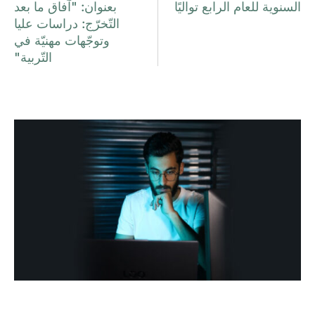
السنوية للعام الرابع تواليًا
بعنوان: "آفاق ما بعد
التّخرّج: دراسات عليا
وتوجّهات مهنيّة في
التّربية"