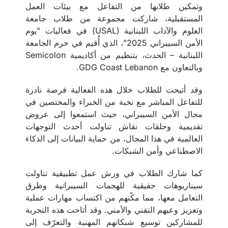
وتمكين طلابها من التفاعل مع بيئات العمل
المستقبلية، شاركت مجموعة من طلاب جامعة
العلوم والآداب اللبنانية (USAL) في فعاليات "يوم
الأمن السيبراني 2025"، الذي أُقيم في حرم الجامعة
اللبنانية – الحدث، بتنظيم من أكاديمية Semicolon
وبالتعاون مع GDG Coast Lebanon.
وقد أتيحت للطلاب خلال هذه الفعالية فرصة نادرة
للتفاعل المباشر مع نخبة من الخبراء والمختصين في
مجال الأمن السيبراني، حيث استمعوا إلى عروض
تقديمية وحلقات نقاش تناولت أحدث التوجهات
العالمية في هذا المجال، من حماية البيانات إلى الذكاء
الاصطناعي وأمن الشبكات.
كما شارك الطلاب في ورش عمل تطبيقية تناولت
سيناريوهات حقيقية للهجمات السيبرانية وطرق
التعامل معها، مما مكّنهم من اكتساب مهارات عملية
وتعزيز وعيهم التقني والأمني. وقد أتاحت هذه التجربة
للمشاركين توسيع شبكاتهم المهنية والتعرّف إلى