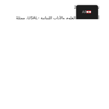
تموز 23, 2026
AR
أطلقت جامعة العلوم والآداب اللبنانية -USAL، ممثلةً
بكلية التربية، بالتعاون مع مؤسسات المبرّات، مشروعًا
تدريبيًا استراتيجيًا