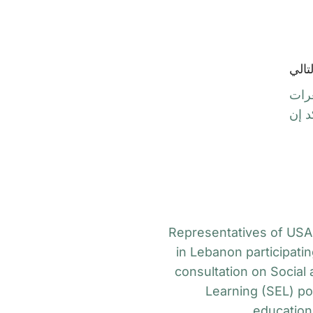
لتالي
غرات
د إن