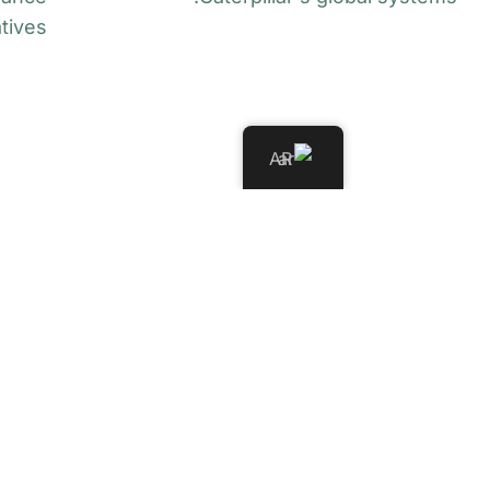
AR
طالب من USAL يكتشف
ثغرة أمنية في أنظمة شركة
مؤ
Caterpillar العالمية
است
تموز 24, 2026
الل
تواصل جامعة العلوم والآداب اللبنانية -
تموز 23, 