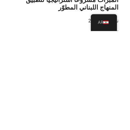
المنهاج اللبناني المطوّر
تموز 23, 2026
AR
أطلقت جامعة العلوم والآداب اللبنانية -USAL، ممثلةً
بكلية التربية، بالتعاون مع مؤسسات المبرّات، مشروعًا
تدريبيًا استراتيجيًا